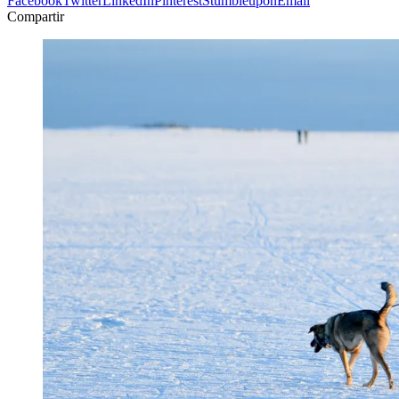
Facebook
Twitter
LinkedIn
Pinterest
Stumbleupon
Email
Compartir