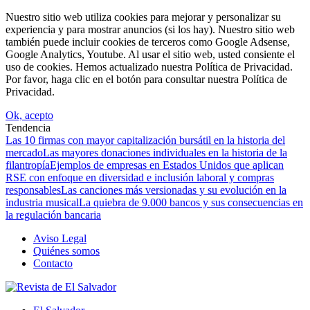
Nuestro sitio web utiliza cookies para mejorar y personalizar su
experiencia y para mostrar anuncios (si los hay). Nuestro sitio web
también puede incluir cookies de terceros como Google Adsense,
Google Analytics, Youtube. Al usar el sitio web, usted consiente el
uso de cookies. Hemos actualizado nuestra Política de Privacidad.
Por favor, haga clic en el botón para consultar nuestra Política de
Privacidad.
Ok, acepto
Tendencia
Las 10 firmas con mayor capitalización bursátil en la historia del
mercado
Las mayores donaciones individuales en la historia de la
filantropía
Ejemplos de empresas en Estados Unidos que aplican
RSE con enfoque en diversidad e inclusión laboral y compras
responsables
Las canciones más versionadas y su evolución en la
industria musical
La quiebra de 9.000 bancos y sus consecuencias en
la regulación bancaria
Aviso Legal
Quiénes somos
Contacto