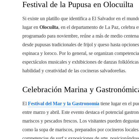
Festival de la Pupusa en Olocuilta
Si existe un platillo que identifica a El Salvador en el mund
lugar en
Olocuilta
, en el departamento de La Paz, celebra e
programado para noviembre, reúne a más de medio centenar 
desde pupusas tradicionales de frijol y queso hasta opcio
espinaca y loroco. Por lo general, se organizan competenci
espectáculos musicales y exhibiciones de danzas folklóricas.
habilidad y creatividad de las cocineras salvadoreñas.
Celebración Marina y Gastronómic
El
Festival del Mar y la Gastronomía
tiene lugar en el pu
entre marzo y abril. Este evento destaca el potencial gastr
mariscos y pescados frescos. Los visitantes pueden degustar
como la sopa de mariscos, preparados por cocineros locales. 
competencias de surf y exposiciones de arte, posicionándose 