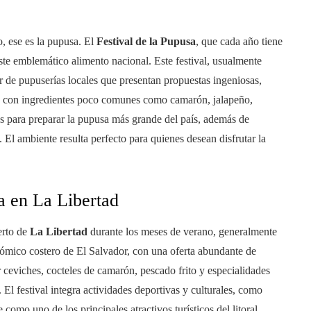
o, ese es la pupusa. El
Festival de la Pupusa
, que cada año tiene
ste emblemático alimento nacional. Este festival, usualmente
de pupuserías locales que presentan propuestas ingeniosas,
nes con ingredientes poco comunes como camarón, jalapeño,
as para preparar la pupusa más grande del país, además de
 El ambiente resulta perfecto para quienes desean disfrutar la
a en La Libertad
erto de
La Libertad
durante los meses de verano, generalmente
onómico costero de El Salvador, con una oferta abundante de
 ceviches, cocteles de camarón, pescado frito y especialidades
El festival integra actividades deportivas y culturales, como
como uno de los principales atractivos turísticos del litoral