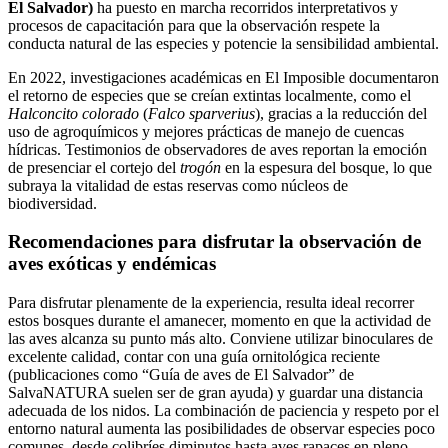
El Salvador)
ha puesto en marcha recorridos interpretativos y
procesos de capacitación para que la observación respete la
conducta natural de las especies y potencie la sensibilidad ambiental.
En 2022, investigaciones académicas en El Imposible documentaron
el retorno de especies que se creían extintas localmente, como el
Halconcito colorado
(
Falco sparverius
), gracias a la reducción del
uso de agroquímicos y mejores prácticas de manejo de cuencas
hídricas. Testimonios de observadores de aves reportan la emoción
de presenciar el cortejo del
trogón
en la espesura del bosque, lo que
subraya la vitalidad de estas reservas como núcleos de
biodiversidad.
Recomendaciones para disfrutar la observación de
aves exóticas y endémicas
Para disfrutar plenamente de la experiencia, resulta ideal recorrer
estos bosques durante el amanecer, momento en que la actividad de
las aves alcanza su punto más alto. Conviene utilizar binoculares de
excelente calidad, contar con una guía ornitológica reciente
(publicaciones como “Guía de aves de El Salvador” de
SalvaNATURA suelen ser de gran ayuda) y guardar una distancia
adecuada de los nidos. La combinación de paciencia y respeto por el
entorno natural aumenta las posibilidades de observar especies poco
comunes, desde colibríes diminutos hasta aves rapaces en pleno