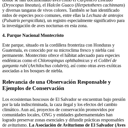
(
Dryocopus lineatus
), el
Halcón Guaco
(
Herpetotheres cachinnans
)
y diversas tangaras de vivos colores. También se han identificado
nidos de especies poco comunes, entre ellas la
Lechuza de anteojos
(
Pulsatrix perspicillata
), un registro especialmente significativo para
la investigación de aves nocturnas en esta zona.
4. Parque Nacional Montecristo
Este parque, situado en la cordillera fronteriza con Honduras y
Guatemala, es conocido por su microclima fresco y niebla casi
permanente. Montecristo ofrece el hábitat adecuado para especies
endémicas como el
Chlorospingus ophthalmicus
y el
Colibrí de
garganta rubí
(
Archilochus colubris
), así como otras aves exóticas
asociadas a los bosques de niebla.
Relevancia de una Observación Responsable y
Ejemplos de Conservación
Los ecosistemas boscosos de El Salvador se encuentran bajo presión
por la tala indiscriminada, la caza ilegal y los efectos del cambio
climático. Aun así, proyectos de conservación promovidos por
comunidades locales, ONG y entidades gubernamentales han
logrado preservar zonas esenciales y difundir prácticas responsables
de aviturismo.
La Asociación de Aviturismo de El Salvador (Aves