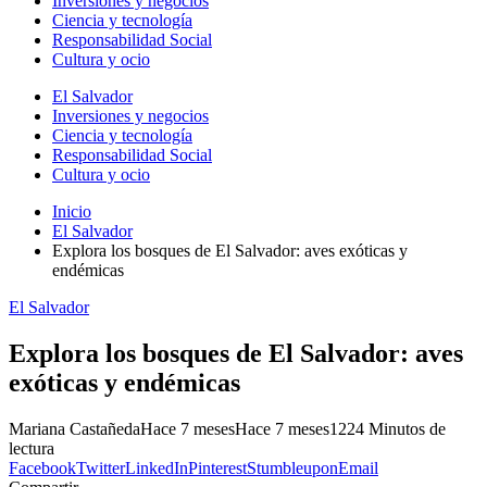
Inversiones y negocios
Ciencia y tecnología
Responsabilidad Social
Cultura y ocio
El Salvador
Inversiones y negocios
Ciencia y tecnología
Responsabilidad Social
Cultura y ocio
Inicio
El Salvador
Explora los bosques de El Salvador: aves exóticas y
endémicas
El Salvador
Explora los bosques de El Salvador: aves
exóticas y endémicas
Mariana Castañeda
Hace 7 meses
Hace 7 meses
122
4 Minutos de
lectura
Facebook
Twitter
LinkedIn
Pinterest
Stumbleupon
Email