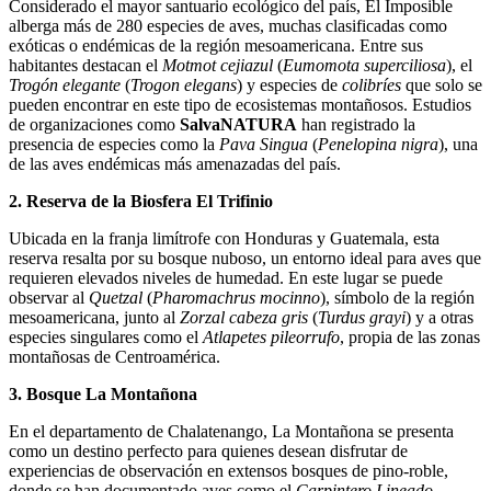
Considerado el mayor santuario ecológico del país, El Imposible
alberga más de 280 especies de aves, muchas clasificadas como
exóticas o endémicas de la región mesoamericana. Entre sus
habitantes destacan el
Motmot cejiazul
(
Eumomota superciliosa
), el
Trogón elegante
(
Trogon elegans
) y especies de
colibríes
que solo se
pueden encontrar en este tipo de ecosistemas montañosos. Estudios
de organizaciones como
SalvaNATURA
han registrado la
presencia de especies como la
Pava Singua
(
Penelopina nigra
), una
de las aves endémicas más amenazadas del país.
2. Reserva de la Biosfera El Trifinio
Ubicada en la franja limítrofe con Honduras y Guatemala, esta
reserva resalta por su bosque nuboso, un entorno ideal para aves que
requieren elevados niveles de humedad. En este lugar se puede
observar al
Quetzal
(
Pharomachrus mocinno
), símbolo de la región
mesoamericana, junto al
Zorzal cabeza gris
(
Turdus grayi
) y a otras
especies singulares como el
Atlapetes pileorrufo
, propia de las zonas
montañosas de Centroamérica.
3. Bosque La Montañona
En el departamento de Chalatenango, La Montañona se presenta
como un destino perfecto para quienes desean disfrutar de
experiencias de observación en extensos bosques de pino-roble,
donde se han documentado aves como el
Carpintero Lineado