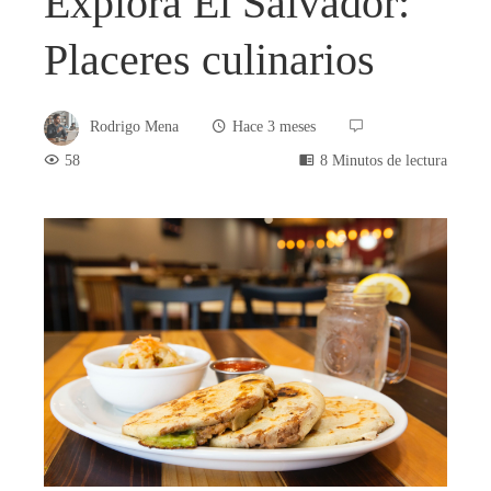
Explora El Salvador:
Placeres culinarios
Rodrigo Mena
Hace 3 meses
58
8 Minutos de lectura
book
ter
edIn
rest