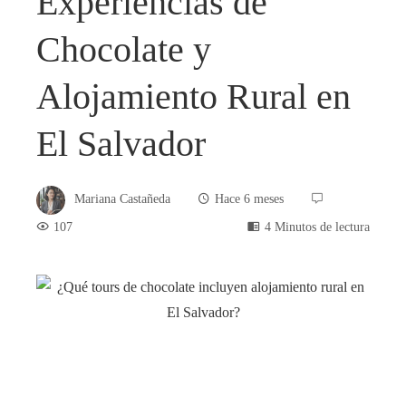
Experiencias de
Chocolate y
Alojamiento Rural en
El Salvador
Mariana Castañeda
Hace 6 meses
107
4 Minutos de lectura
book
ter