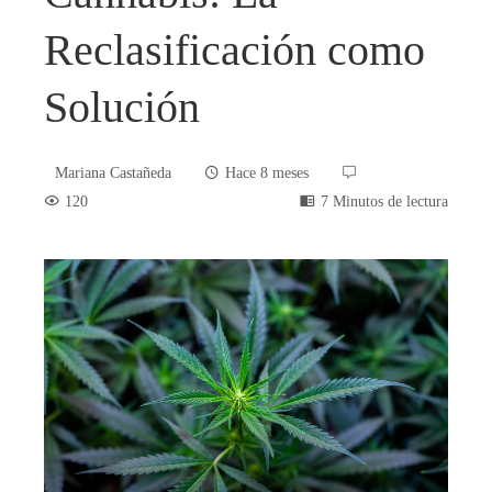
Reclasificación como
Solución
Mariana Castañeda
Hace 8 meses
120
7 Minutos de lectura
book
ter
edIn