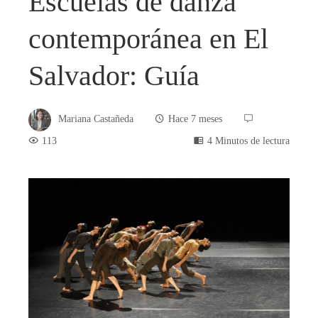
Escuelas de danza
contemporánea en El
Salvador: Guía
Mariana Castañeda
Hace 7 meses
113
4 Minutos de lectura
book
ter
edIn