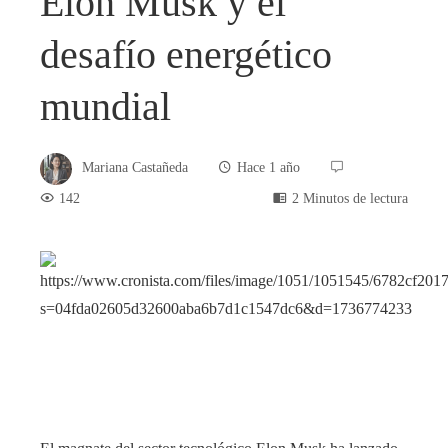
Elon Musk y el
desafío energético
mundial
Mariana Castañeda
Hace 1 año
142
2 Minutos de lectura
book
ter
edIn