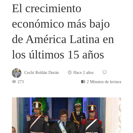
El crecimiento
económico más bajo
de América Latina en
los últimos 15 años
Cochi Roldán Durán
Hace 2 años
273
2 Minutos de lectura
book
ter