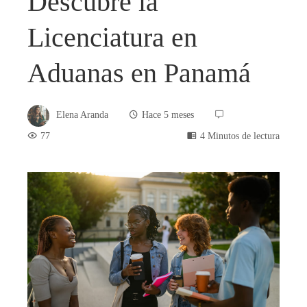
Descubre la
Licenciatura en
Aduanas en Panamá
Elena Aranda
Hace 5 meses
77
4 Minutos de lectura
book
ter
edIn