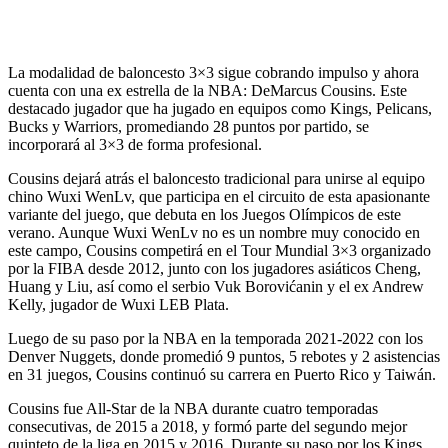
La modalidad de baloncesto 3×3 sigue cobrando impulso y ahora
cuenta con una ex estrella de la NBA: DeMarcus Cousins. Este
destacado jugador que ha jugado en equipos como Kings, Pelicans,
Bucks y Warriors, promediando 28 puntos por partido, se
incorporará al 3×3 de forma profesional.
Cousins ​​dejará atrás el baloncesto tradicional para unirse al equipo
chino Wuxi WenLv, que participa en el circuito de esta apasionante
variante del juego, que debuta en los Juegos Olímpicos de este
verano. Aunque Wuxi WenLv no es un nombre muy conocido en
este campo, Cousins ​​​​competirá en el Tour Mundial 3×3 organizado
por la FIBA ​​​​desde 2012, junto con los jugadores asiáticos Cheng,
Huang y Liu, así como el serbio Vuk Borovićanin y el ex Andrew
Kelly, jugador de Wuxi LEB Plata.
Luego de su paso por la NBA en la temporada 2021-2022 con los
Denver Nuggets, donde promedió 9 puntos, 5 rebotes y 2 asistencias
en 31 juegos, Cousins ​​continuó su carrera en Puerto Rico y Taiwán.
Cousins ​​fue All-Star de la NBA durante cuatro temporadas
consecutivas, de 2015 a 2018, y formó parte del segundo mejor
quinteto de la liga en 2015 y 2016. Durante su paso por los Kings,