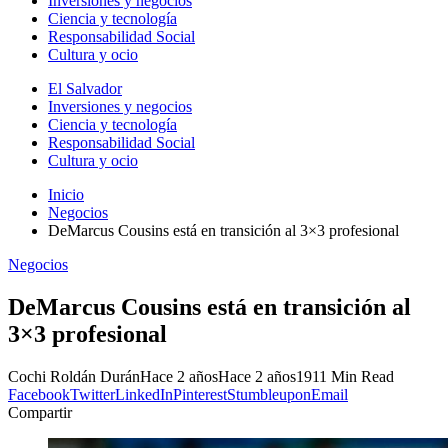
Inversiones y negocios
Ciencia y tecnología
Responsabilidad Social
Cultura y ocio
El Salvador
Inversiones y negocios
Ciencia y tecnología
Responsabilidad Social
Cultura y ocio
Inicio
Negocios
DeMarcus Cousins ​​​​está en transición al 3×3 profesional
Negocios
DeMarcus Cousins ​​​​está en transición al
3×3 profesional
Cochi Roldán Durán
Hace 2 años
Hace 2 años
191
1 Min Read
Facebook
Twitter
LinkedIn
Pinterest
Stumbleupon
Email
Compartir