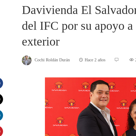
Davivienda El Salvador
del IFC por su apoyo a
exterior
Cochi Roldán Durán
Hace 2 años
acebook
witter
inkedIn