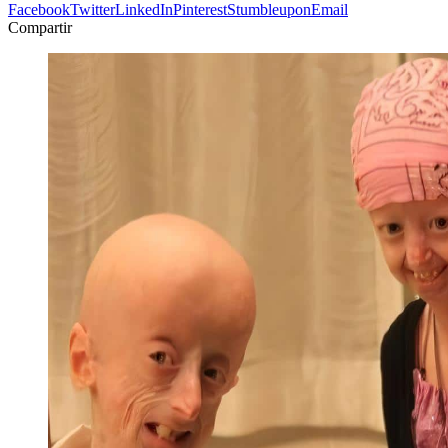
Facebook
Twitter
LinkedIn
Pinterest
Stumbleupon
Email
Compartir