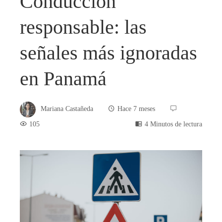
Conducción
responsable: las
señales más ignoradas
en Panamá
Mariana Castañeda
Hace 7 meses
105
4 Minutos de lectura
book
ter