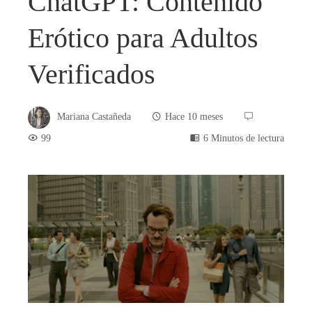
ChatGPT: Contenido
Erótico para Adultos
Verificados
Mariana Castañeda
Hace 10 meses
99
6 Minutos de lectura
book
ter
edIn