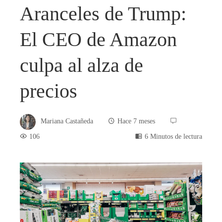
Aranceles de Trump:
El CEO de Amazon
culpa al alza de
precios
Mariana Castañeda
Hace 7 meses
106
6 Minutos de lectura
book
ter