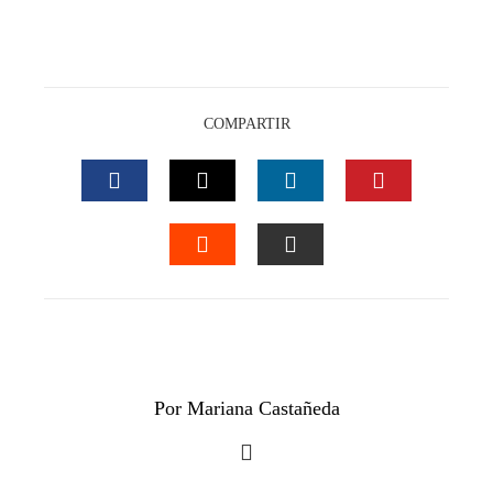
COMPARTIR
FACEBOOK
TWITTER
LINKEDIN
PINTEREST
STUMBLEUPON
EMAIL
Por Mariana Castañeda