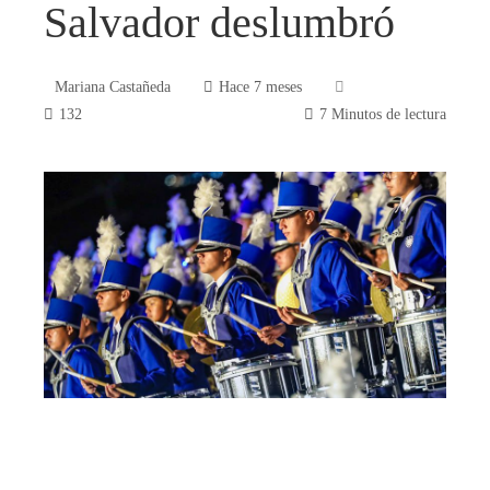
Salvador deslumbró
Mariana Castañeda
Hace 7 meses
132
7 Minutos de lectura
book
ter
edIn
rest
bleupon