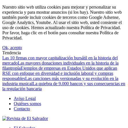
Nuestro sitio web utiliza cookies para mejorar y personalizar su
experiencia y para mostrar anuncios (si los hay). Nuestro sitio web
también puede incluir cookies de terceros como Google Adsense,
Google Analytics, Youtube. Al usar el sitio web, usted consiente el
uso de cookies. Hemos actualizado nuestra Política de Privacidad.
Por favor, haga clic en el botón para consultar nuestra Política de
Privacidad.
Ok, acepto
Tendencia
Las 10 firmas con mayor capitalización bursátil en la historia del
mercado
Las mayores donaciones individuales en la historia de la
filantropía
Ejemplos de empresas en Estados Unidos que aplican
RSE con enfoque en diversidad e inclusión laboral y compras
responsables
Las canciones más versionadas y su evolución en la
industria musical
La quiebra de 9.000 bancos y sus consecuencias en
la regulación bancaria
Aviso Legal
Quiénes somos
Contacto