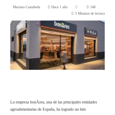
Mariana Castañeda
Hace 1 año
148
3 Minutos de lectura
book
ter
edIn
rest
bleupon
La empresa bonÀrea, una de las principales entidades
l
agroalimentarias de España, ha logrado un hito